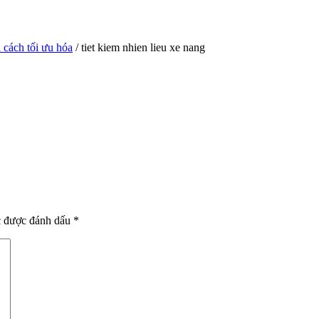
 cách tối ưu hóa
/ tiet kiem nhien lieu xe nang
c được đánh dấu
*