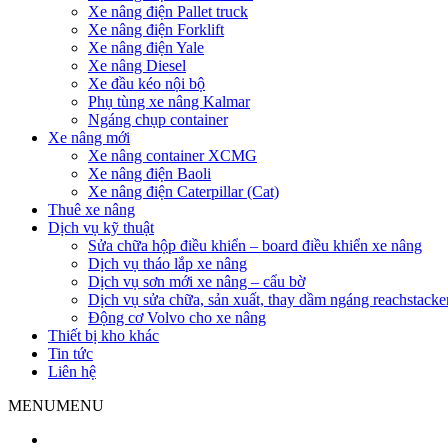
Xe nâng điện Pallet truck
Xe nâng điện Forklift
Xe nâng điện Yale
Xe nâng Diesel
Xe đầu kéo nội bộ
Phụ tùng xe nâng Kalmar
Ngáng chụp container
Xe nâng mới
Xe nâng container XCMG
Xe nâng điện Baoli
Xe nâng điện Caterpillar (Cat)
Thuê xe nâng
Dịch vụ kỹ thuật
Sửa chữa hộp điều khiển – board điều khiển xe nâng
Dịch vụ tháo lắp xe nâng
Dịch vụ sơn mới xe nâng – cẩu bờ
Dịch vụ sửa chữa, sản xuất, thay dầm ngáng reachstacke
Động cơ Volvo cho xe nâng
Thiết bị kho khác
Tin tức
Liên hệ
MENU
MENU