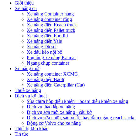
Giới thiệu
Xe nâng cũ
Xe nâng Container hàng
Xe nâng container rỗng
Xe nâng điện Reach truck
Xe nâng điện Pallet truck
Xe nâng điện Forklift
Xe nâng điện Yale
Xe nâng Diesel
Xe đầu kéo nội bộ
Phụ tùng xe nâng Kalmar
Ngáng chụp container
Xe nâng mới
Xe nâng container XCMG
Xe nâng điện Baoli
Xe nâng điện Caterpillar (Cat)
Thuê xe nâng
Dịch vụ kỹ thuật
Sửa chữa hộp điều khiển – board điều khiển xe nâng
Dịch vụ tháo lắp xe nâng
Dịch vụ sơn mới xe nâng - cẩu bờ
Dịch vụ sửa chữa, sản xuất, thay dầm ngáng reachstacke
Động cơ Volvo cho xe nâng
Thiết bị kho khác
Tin tức