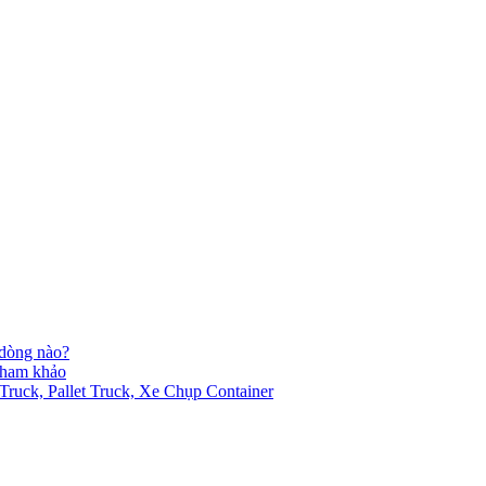
 dòng nào?
 tham khảo
ck, Pallet Truck, Xe Chụp Container