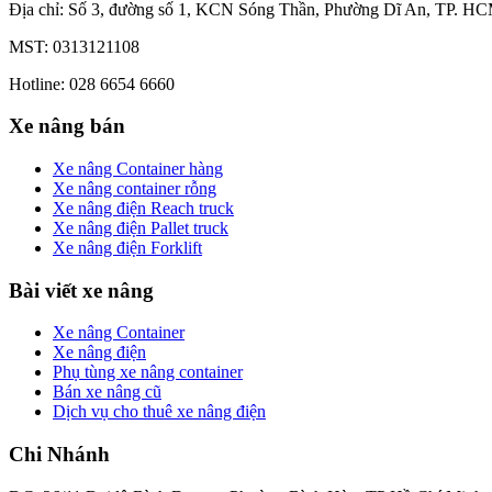
Địa chỉ: Số 3, đường số 1, KCN Sóng Thần, Phường Dĩ An, TP. HC
MST: 0313121108
Hotline: 028 6654 6660
Xe nâng bán
Xe nâng Container hàng
Xe nâng container rỗng
Xe nâng điện Reach truck
Xe nâng điện Pallet truck
Xe nâng điện Forklift
Bài viết xe nâng
Xe nâng Container
Xe nâng điện
Phụ tùng xe nâng container
Bán xe nâng cũ
Dịch vụ cho thuê xe nâng điện
Chi Nhánh