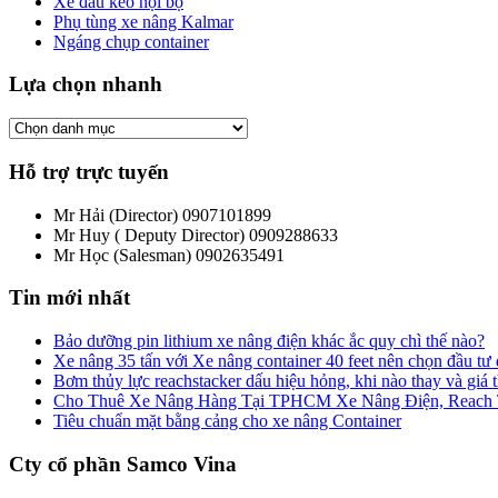
Xe đầu kéo nội bộ
Phụ tùng xe nâng Kalmar
Ngáng chụp container
Lựa chọn nhanh
Hỗ trợ trực tuyến
Mr Hải (Director)
0907101899
Mr Huy ( Deputy Director)
0909288633
Mr Học (Salesman)
0902635491
Tin mới nhất
Bảo dưỡng pin lithium xe nâng điện khác ắc quy chì thế nào?
Xe nâng 35 tấn với Xe nâng container 40 feet nên chọn đầu tư
Bơm thủy lực reachstacker dấu hiệu hỏng, khi nào thay và giá
Cho Thuê Xe Nâng Hàng Tại TPHCM Xe Nâng Điện, Reach Tru
Tiêu chuẩn mặt bằng cảng cho xe nâng Container
Cty cổ phần Samco Vina