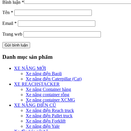
Bình luận
*
Tên
*
Email
*
Trang web
Danh mục sản phẩm
XE NÂNG MỚI
Xe nâng điện Baoli
Xe nâng điện Caterpillar (Cat)
XE REACHSTACKER
Xe nâng Container hàng
Xe nâng container rỗng
Xe nâng container XCMG
XE NÂNG ĐIỆN CŨ
Xe nâng điện Reach truck
Xe nâng điện Pallet truck
Xe nâng điện Forklift
Xe nâng điện Yale