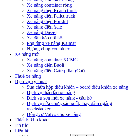
Xe nâng container rỗng
Xe nâng điện Reach truck
Xe nâng điện Pallet truck
Xe nâng điện Forklift
Xe nâng điện Yale
Xe nâng Diesel
Xe đầu kéo nội bộ
Phụ tùng xe nâng Kalmar
Ngáng chụp container
Xe nâng mới
Xe nâng container XCMG
Xe nâng điện Baoli
Xe nâng điện Caterpillar (Cat)
Thuê xe nâng
Dịch vụ kỹ thuật
Sửa chữa hộp điều khiển – board điều khiển xe nâng
Dịch vụ tháo lắp xe nâng
Dịch vụ sơn mới xe nâng - cẩu bờ
Dịch vụ sửa chữa, sản xuất, thay dầm ngáng
reachstacker
Động cơ Volvo cho xe nâng
Thiết bị kho khác
Tin tức
Liên hệ