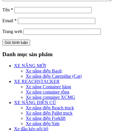
Tên
*
Email
*
Trang web
Danh mục sản phẩm
XE NÂNG MỚI
Xe nâng điện Baoli
Xe nâng điện Caterpillar (Cat)
XE REACHSTACKER
Xe nâng Container hàng
Xe nâng container rỗng
Xe nâng container XCMG
XE NÂNG ĐIỆN CŨ
Xe nâng điện Reach truck
Xe nâng điện Pallet truck
Xe nâng điện Forklift
Xe nâng điện Yale
Xe đầu kéo nội bộ