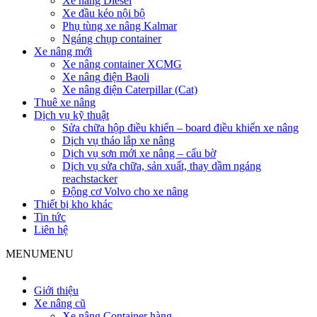
Xe nâng Diesel
Xe đầu kéo nội bộ
Phụ tùng xe nâng Kalmar
Ngáng chụp container
Xe nâng mới
Xe nâng container XCMG
Xe nâng điện Baoli
Xe nâng điện Caterpillar (Cat)
Thuê xe nâng
Dịch vụ kỹ thuật
Sửa chữa hộp điều khiển – board điều khiển xe nâng
Dịch vụ tháo lắp xe nâng
Dịch vụ sơn mới xe nâng – cẩu bờ
Dịch vụ sửa chữa, sản xuất, thay dầm ngáng
reachstacker
Động cơ Volvo cho xe nâng
Thiết bị kho khác
Tin tức
Liên hệ
MENU
MENU
Giới thiệu
Xe nâng cũ
Xe nâng Container hàng