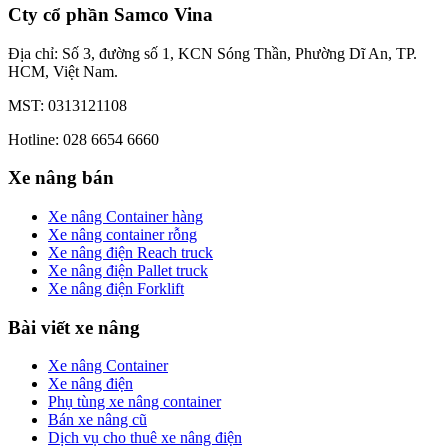
Cty cổ phần Samco Vina
Địa chỉ: Số 3, đường số 1, KCN Sóng Thần, Phường Dĩ An, TP.
HCM, Việt Nam.
MST: 0313121108
Hotline: 028 6654 6660
Xe nâng bán
Xe nâng Container hàng
Xe nâng container rỗng
Xe nâng điện Reach truck
Xe nâng điện Pallet truck
Xe nâng điện Forklift
Bài viết xe nâng
Xe nâng Container
Xe nâng điện
Phụ tùng xe nâng container
Bán xe nâng cũ
Dịch vụ cho thuê xe nâng điện