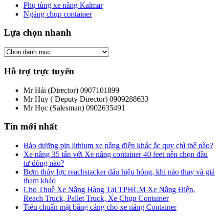
Phụ tùng xe nâng Kalmar
Ngáng chụp container
Lựa chọn nhanh
Hỗ trợ trực tuyến
Mr Hải (Director)
0907101899
Mr Huy ( Deputy Director)
0909288633
Mr Học (Salesman)
0902635491
Tin mới nhất
Bảo dưỡng pin lithium xe nâng điện khác ắc quy chì thế nào?
Xe nâng 35 tấn với Xe nâng container 40 feet nên chọn đầu
tư dòng nào?
Bơm thủy lực reachstacker dấu hiệu hỏng, khi nào thay và giá
tham khảo
Cho Thuê Xe Nâng Hàng Tại TPHCM Xe Nâng Điện,
Reach Truck, Pallet Truck, Xe Chụp Container
Tiêu chuẩn mặt bằng cảng cho xe nâng Container