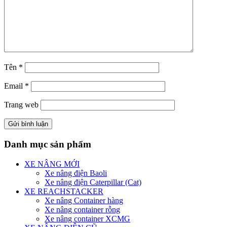
Tên
*
Email
*
Trang web
Danh mục sản phẩm
XE NÂNG MỚI
Xe nâng điện Baoli
Xe nâng điện Caterpillar (Cat)
XE REACHSTACKER
Xe nâng Container hàng
Xe nâng container rỗng
Xe nâng container XCMG