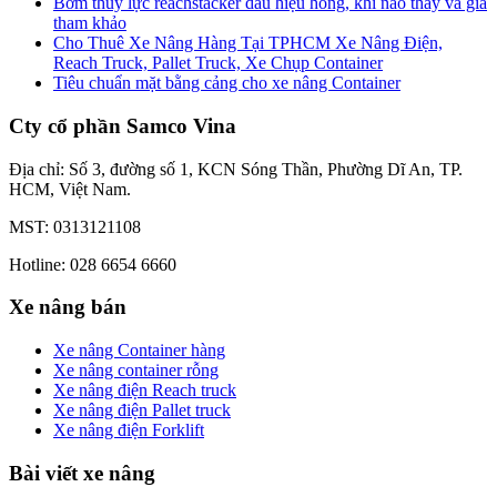
Bơm thủy lực reachstacker dấu hiệu hỏng, khi nào thay và giá
tham khảo
Cho Thuê Xe Nâng Hàng Tại TPHCM Xe Nâng Điện,
Reach Truck, Pallet Truck, Xe Chụp Container
Tiêu chuẩn mặt bằng cảng cho xe nâng Container
Cty cổ phần Samco Vina
Địa chỉ: Số 3, đường số 1, KCN Sóng Thần, Phường Dĩ An, TP.
HCM, Việt Nam.
MST: 0313121108
Hotline: 028 6654 6660
Xe nâng bán
Xe nâng Container hàng
Xe nâng container rỗng
Xe nâng điện Reach truck
Xe nâng điện Pallet truck
Xe nâng điện Forklift
Bài viết xe nâng