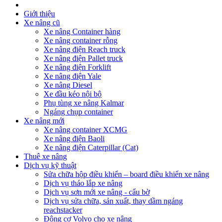
Giới thiệu
Xe nâng cũ
Xe nâng Container hàng
Xe nâng container rỗng
Xe nâng điện Reach truck
Xe nâng điện Pallet truck
Xe nâng điện Forklift
Xe nâng điện Yale
Xe nâng Diesel
Xe đầu kéo nội bộ
Phụ tùng xe nâng Kalmar
Ngáng chụp container
Xe nâng mới
Xe nâng container XCMG
Xe nâng điện Baoli
Xe nâng điện Caterpillar (Cat)
Thuê xe nâng
Dịch vụ kỹ thuật
Sửa chữa hộp điều khiển – board điều khiển xe nâng
Dịch vụ tháo lắp xe nâng
Dịch vụ sơn mới xe nâng - cẩu bờ
Dịch vụ sửa chữa, sản xuất, thay dầm ngáng
reachstacker
Động cơ Volvo cho xe nâng