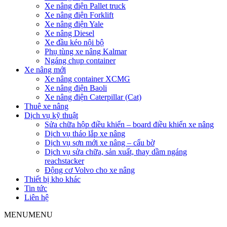
Xe nâng điện Pallet truck
Xe nâng điện Forklift
Xe nâng điện Yale
Xe nâng Diesel
Xe đầu kéo nội bộ
Phụ tùng xe nâng Kalmar
Ngáng chụp container
Xe nâng mới
Xe nâng container XCMG
Xe nâng điện Baoli
Xe nâng điện Caterpillar (Cat)
Thuê xe nâng
Dịch vụ kỹ thuật
Sửa chữa hộp điều khiển – board điều khiển xe nâng
Dịch vụ tháo lắp xe nâng
Dịch vụ sơn mới xe nâng – cẩu bờ
Dịch vụ sửa chữa, sản xuất, thay dầm ngáng
reachstacker
Động cơ Volvo cho xe nâng
Thiết bị kho khác
Tin tức
Liên hệ
MENU
MENU