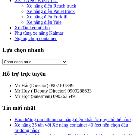
XE NÂNG ĐIỆN CŨ
Xe nâng điện Reach truck
Xe nâng điện Pallet truck
Xe nâng điện Forklift
Xe nâng điện Yale
Xe đầu kéo nội bộ
Phụ tùng xe nâng Kalmar
Ngáng chụp container
Lựa chọn nhanh
Hỗ trợ trực tuyến
Mr Hải (Director)
0907101899
Mr Huy ( Deputy Director)
0909288633
Mr Học (Salesman)
0902635491
Tin mới nhất
Bảo dưỡng pin lithium xe nâng điện khác ắc quy chì thế nào?
Xe nâng 35 tấn với Xe nâng container 40 feet nên chọn đầu
tư dòng nào?