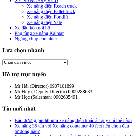
XE NÂNG ĐIỆN CŨ
Xe nâng điện Reach truck
Xe nâng điện Pallet truck
Xe nâng điện Forklift
Xe nâng điện Yale
Xe đầu kéo nội bộ
Phụ tùng xe nâng Kalmar
Ngáng chụp container
Lựa chọn nhanh
Hỗ trợ trực tuyến
Mr Hải (Director)
0907101899
Mr Huy ( Deputy Director)
0909288633
Mr Học (Salesman)
0902635491
Tin mới nhất
Bảo dưỡng pin lithium xe nâng điện khác ắc quy chì thế nào?
Xe nâng 35 tấn với Xe nâng container 40 feet nên chọn đầu
tư dòng nào?