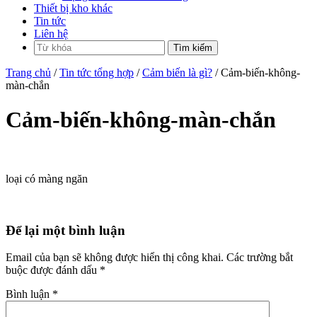
Thiết bị kho khác
Tin tức
Liên hệ
Trang chủ
/
Tin tức tổng hợp
/
Cảm biến là gì?
/ Cảm-biến-không-
màn-chắn
Cảm-biến-không-màn-chắn
loại có màng ngăn
Để lại một bình luận
Email của bạn sẽ không được hiển thị công khai.
Các trường bắt
buộc được đánh dấu
*
Bình luận
*