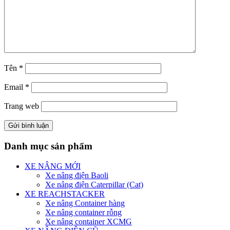
Tên
*
Email
*
Trang web
Danh mục sản phẩm
XE NÂNG MỚI
Xe nâng điện Baoli
Xe nâng điện Caterpillar (Cat)
XE REACHSTACKER
Xe nâng Container hàng
Xe nâng container rỗng
Xe nâng container XCMG