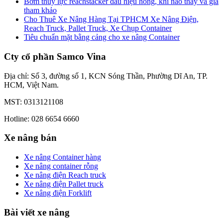
Bơm thủy lực reachstacker dấu hiệu hỏng, khi nào thay và giá
tham khảo
Cho Thuê Xe Nâng Hàng Tại TPHCM Xe Nâng Điện,
Reach Truck, Pallet Truck, Xe Chụp Container
Tiêu chuẩn mặt bằng cảng cho xe nâng Container
Cty cổ phần Samco Vina
Địa chỉ: Số 3, đường số 1, KCN Sóng Thần, Phường Dĩ An, TP.
HCM, Việt Nam.
MST: 0313121108
Hotline: 028 6654 6660
Xe nâng bán
Xe nâng Container hàng
Xe nâng container rỗng
Xe nâng điện Reach truck
Xe nâng điện Pallet truck
Xe nâng điện Forklift
Bài viết xe nâng