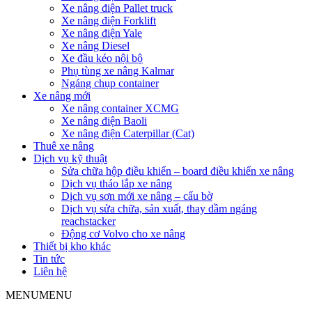
Xe nâng điện Pallet truck
Xe nâng điện Forklift
Xe nâng điện Yale
Xe nâng Diesel
Xe đầu kéo nội bộ
Phụ tùng xe nâng Kalmar
Ngáng chụp container
Xe nâng mới
Xe nâng container XCMG
Xe nâng điện Baoli
Xe nâng điện Caterpillar (Cat)
Thuê xe nâng
Dịch vụ kỹ thuật
Sửa chữa hộp điều khiển – board điều khiển xe nâng
Dịch vụ tháo lắp xe nâng
Dịch vụ sơn mới xe nâng – cẩu bờ
Dịch vụ sửa chữa, sản xuất, thay dầm ngáng
reachstacker
Động cơ Volvo cho xe nâng
Thiết bị kho khác
Tin tức
Liên hệ
MENU
MENU