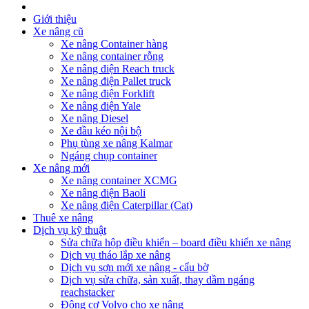
Giới thiệu
Xe nâng cũ
Xe nâng Container hàng
Xe nâng container rỗng
Xe nâng điện Reach truck
Xe nâng điện Pallet truck
Xe nâng điện Forklift
Xe nâng điện Yale
Xe nâng Diesel
Xe đầu kéo nội bộ
Phụ tùng xe nâng Kalmar
Ngáng chụp container
Xe nâng mới
Xe nâng container XCMG
Xe nâng điện Baoli
Xe nâng điện Caterpillar (Cat)
Thuê xe nâng
Dịch vụ kỹ thuật
Sửa chữa hộp điều khiển – board điều khiển xe nâng
Dịch vụ tháo lắp xe nâng
Dịch vụ sơn mới xe nâng - cẩu bờ
Dịch vụ sửa chữa, sản xuất, thay dầm ngáng
reachstacker
Động cơ Volvo cho xe nâng