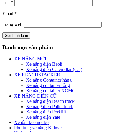
Tên
*
Email
*
Trang web
Danh mục sản phẩm
XE NÂNG MỚI
Xe nâng điện Baoli
Xe nâng điện Caterpillar (Cat)
XE REACHSTACKER
Xe nâng Container hàng
Xe nâng container rỗng
Xe nâng container XCMG
XE NÂNG ĐIỆN CŨ
Xe nâng điện Reach truck
Xe nâng điện Pallet truck
Xe nâng điện Forklift
Xe nâng điện Yale
Xe đầu kéo nội bộ
Phụ tùng xe nâng Kalmar