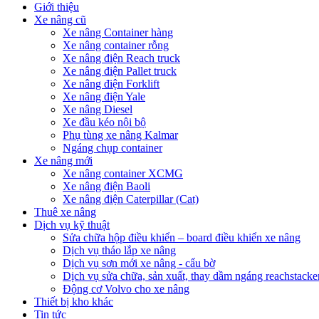
Giới thiệu
Xe nâng cũ
Xe nâng Container hàng
Xe nâng container rỗng
Xe nâng điện Reach truck
Xe nâng điện Pallet truck
Xe nâng điện Forklift
Xe nâng điện Yale
Xe nâng Diesel
Xe đầu kéo nội bộ
Phụ tùng xe nâng Kalmar
Ngáng chụp container
Xe nâng mới
Xe nâng container XCMG
Xe nâng điện Baoli
Xe nâng điện Caterpillar (Cat)
Thuê xe nâng
Dịch vụ kỹ thuật
Sửa chữa hộp điều khiển – board điều khiển xe nâng
Dịch vụ tháo lắp xe nâng
Dịch vụ sơn mới xe nâng - cẩu bờ
Dịch vụ sửa chữa, sản xuất, thay dầm ngáng reachstacke
Động cơ Volvo cho xe nâng
Thiết bị kho khác
Tin tức