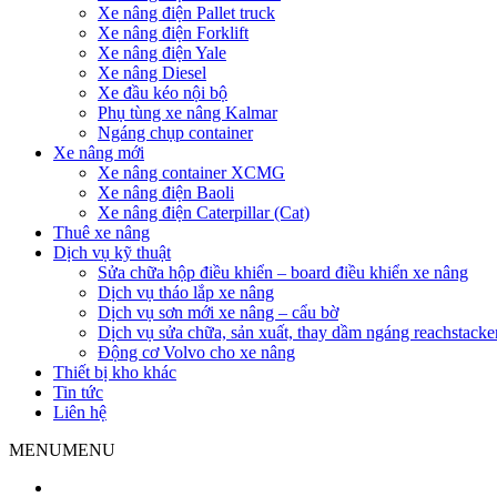
Xe nâng điện Pallet truck
Xe nâng điện Forklift
Xe nâng điện Yale
Xe nâng Diesel
Xe đầu kéo nội bộ
Phụ tùng xe nâng Kalmar
Ngáng chụp container
Xe nâng mới
Xe nâng container XCMG
Xe nâng điện Baoli
Xe nâng điện Caterpillar (Cat)
Thuê xe nâng
Dịch vụ kỹ thuật
Sửa chữa hộp điều khiển – board điều khiển xe nâng
Dịch vụ tháo lắp xe nâng
Dịch vụ sơn mới xe nâng – cẩu bờ
Dịch vụ sửa chữa, sản xuất, thay dầm ngáng reachstacke
Động cơ Volvo cho xe nâng
Thiết bị kho khác
Tin tức
Liên hệ
MENU
MENU