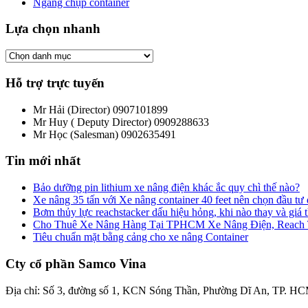
Ngáng chụp container
Lựa chọn nhanh
Hỗ trợ trực tuyến
Mr Hải (Director)
0907101899
Mr Huy ( Deputy Director)
0909288633
Mr Học (Salesman)
0902635491
Tin mới nhất
Bảo dưỡng pin lithium xe nâng điện khác ắc quy chì thế nào?
Xe nâng 35 tấn với Xe nâng container 40 feet nên chọn đầu tư
Bơm thủy lực reachstacker dấu hiệu hỏng, khi nào thay và giá
Cho Thuê Xe Nâng Hàng Tại TPHCM Xe Nâng Điện, Reach Tru
Tiêu chuẩn mặt bằng cảng cho xe nâng Container
Cty cổ phần Samco Vina
Địa chỉ: Số 3, đường số 1, KCN Sóng Thần, Phường Dĩ An, TP. HC