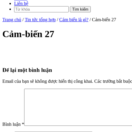
Liên hệ
Trang chủ
/
Tin tức tổng hợp
/
Cảm biến là gì?
/ Cảm-biến 27
Cảm-biến 27
Để lại một bình luận
Email của bạn sẽ không được hiển thị công khai.
Các trường bắt buộ
Bình luận
*