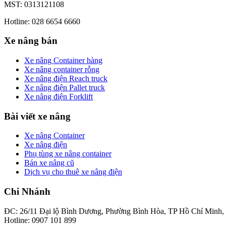
MST: 0313121108
Hotline: 028 6654 6660
Xe nâng bán
Xe nâng Container hàng
Xe nâng container rỗng
Xe nâng điện Reach truck
Xe nâng điện Pallet truck
Xe nâng điện Forklift
Bài viết xe nâng
Xe nâng Container
Xe nâng điện
Phụ tùng xe nâng container
Bán xe nâng cũ
Dịch vụ cho thuê xe nâng điện
Chi Nhánh
ĐC: 26/11 Đại lộ Bình Dương, Phường Bình Hòa, TP Hồ Chí Minh,
Hotline: 0907 101 899