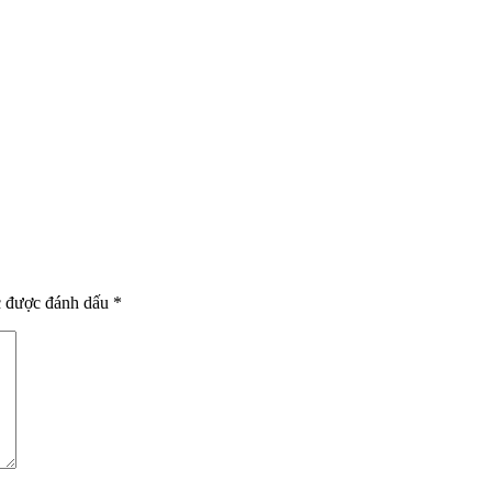
c được đánh dấu
*