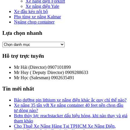
Xe nâng điện Forklift
Xe nâng điện Yale
Xe đầu kéo nội bộ
Phụ tùng xe nâng Kalmar
Ngáng chụp container
Lựa chọn nhanh
Hỗ trợ trực tuyến
Mr Hải (Director)
0907101899
Mr Huy ( Deputy Director)
0909288633
Mr Học (Salesman)
0902635491
Tin mới nhất
Bảo dưỡng pin lithium xe nâng điện khác ắc quy chì thế nào?
Xe nâng 35 tấn với Xe nâng container 40 feet nên chọn đầu
tư dòng nào?
Bơm thủy lực reachstacker dấu hiệu hỏng, khi nào thay và giá
tham khảo
Cho Thuê Xe Nâng Hàng Tại TPHCM Xe Nâng Điện,