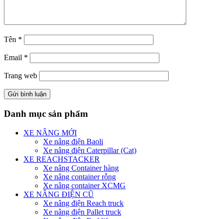
Tên
*
Email
*
Trang web
Danh mục sản phẩm
XE NÂNG MỚI
Xe nâng điện Baoli
Xe nâng điện Caterpillar (Cat)
XE REACHSTACKER
Xe nâng Container hàng
Xe nâng container rỗng
Xe nâng container XCMG
XE NÂNG ĐIỆN CŨ
Xe nâng điện Reach truck
Xe nâng điện Pallet truck