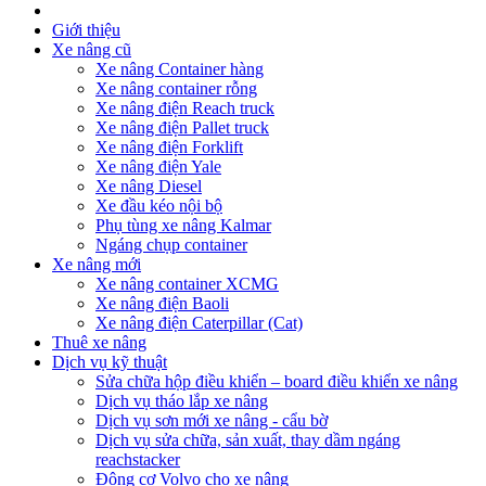
Giới thiệu
Xe nâng cũ
Xe nâng Container hàng
Xe nâng container rỗng
Xe nâng điện Reach truck
Xe nâng điện Pallet truck
Xe nâng điện Forklift
Xe nâng điện Yale
Xe nâng Diesel
Xe đầu kéo nội bộ
Phụ tùng xe nâng Kalmar
Ngáng chụp container
Xe nâng mới
Xe nâng container XCMG
Xe nâng điện Baoli
Xe nâng điện Caterpillar (Cat)
Thuê xe nâng
Dịch vụ kỹ thuật
Sửa chữa hộp điều khiển – board điều khiển xe nâng
Dịch vụ tháo lắp xe nâng
Dịch vụ sơn mới xe nâng - cẩu bờ
Dịch vụ sửa chữa, sản xuất, thay dầm ngáng
reachstacker
Động cơ Volvo cho xe nâng