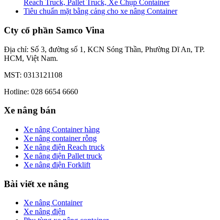
Reach Truck, Pallet Truck, Xe Chụp Container
Tiêu chuẩn mặt bằng cảng cho xe nâng Container
Cty cổ phần Samco Vina
Địa chỉ: Số 3, đường số 1, KCN Sóng Thần, Phường Dĩ An, TP.
HCM, Việt Nam.
MST: 0313121108
Hotline: 028 6654 6660
Xe nâng bán
Xe nâng Container hàng
Xe nâng container rỗng
Xe nâng điện Reach truck
Xe nâng điện Pallet truck
Xe nâng điện Forklift
Bài viết xe nâng
Xe nâng Container
Xe nâng điện