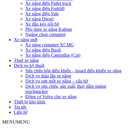
Xe nâng điện Pallet truck
Xe nâng điện Forklift
Xe nâng điện Yale
Xe nâng Diesel
Xe đầu kéo nội bộ
Phụ tùng xe nâng Kalmar
Ngáng chụp container
Xe nâng mới
Xe nâng container XCMG
Xe nâng điện Baoli
Xe nâng điện Caterpillar (Cat)
Thuê xe nâng
Dịch vụ kỹ thuật
Sửa chữa hộp điều khiển – board điều khiển xe nâng
Dịch vụ tháo lắp xe nâng
Dịch vụ sơn mới xe nâng – cẩu bờ
Dịch vụ sửa chữa, sản xuất, thay dầm ngáng
reachstacker
Động cơ Volvo cho xe nâng
Thiết bị kho khác
Tin tức
Liên hệ
MENU
MENU