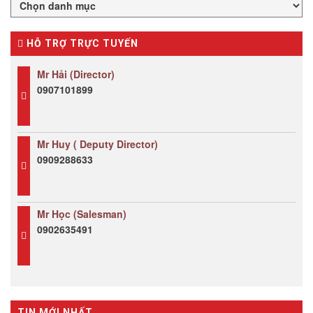
HỖ TRỢ TRỰC TUYẾN
Mr Hải (Director)
0907101899
Mr Huy ( Deputy Director)
0909288633
Mr Học (Salesman)
0902635491
TIN MỚI NHẤT