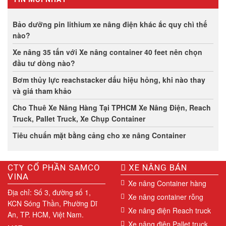
Bảo dưỡng pin lithium xe nâng điện khác ắc quy chì thế
nào?
Xe nâng 35 tấn với Xe nâng container 40 feet nên chọn
đầu tư dòng nào?
Bơm thủy lực reachstacker dấu hiệu hỏng, khi nào thay
và giá tham khảo
Cho Thuê Xe Nâng Hàng Tại TPHCM Xe Nâng Điện, Reach
Truck, Pallet Truck, Xe Chụp Container
Tiêu chuẩn mặt bằng cảng cho xe nâng Container
CTY CỔ PHẦN SAMCO
XE NÂNG BÁN
VINA
Xe nâng Container hàng
Địa chỉ: Số 3, đường số 1,
Xe nâng container rỗng
KCN Sóng Thần, Phường Dĩ
Xe nâng điện Reach truck
An, TP. HCM, Việt Nam.
Xe nâng điện Pallet truck