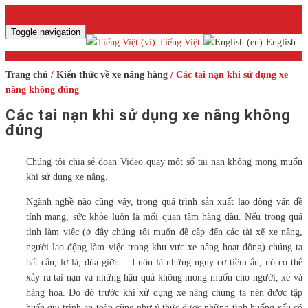
Toggle navigation
Tiếng Việt
English
Trang chủ
/
Kiến thức về xe nâng hàng
/ Các tai nạn khi sử dụng xe
nâng không đúng
Các tai nạn khi sử dụng xe nâng không
đúng
Chúng tôi chia sẻ đoạn Video quay một số tai nạn không mong muốn
khi sử dụng xe nâng.
Ngành nghề nào cũng vậy, trong quá trình sản xuất lao động vấn đề
tính mạng, sức khỏe luôn là mối quan tâm hàng đầu. Nếu trong quá
tình làm việc (ở đây chúng tôi muốn đề cập đến các tài xế xe nâng,
người lao động làm việc trong khu vực xe nâng hoạt động) chúng ta
bất cẩn, lơ là, đùa giỡn… Luôn là những nguy cơ tiềm ẩn, nó có thể
xảy ra tai nạn và những hậu quả không mong muốn cho người, xe và
hàng hóa. Do đó trước khi xử dụng xe nâng chúng ta nên được tập
huấn qui trình an toàn cũng như ý thức được những tình huống xấu có