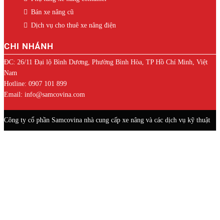
Bán xe nâng cũ
Dịch vụ cho thuê xe nâng điện
CHI NHÁNH
ĐC: 26/11 Đại lộ Bình Dương, Phường Bình Hòa, TP Hồ Chí Minh, Việt
Nam
Hotline: 0907 101 899
Email: info@samcovina.com
Công ty cổ phần Samcovina nhà cung cấp xe nâng và các dịch vụ kỹ thuật