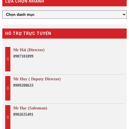
LỰA CHỌN NHANH
HỖ TRỢ TRỰC TUYẾN
Mr Hải (Director)
0907101899
Mr Huy ( Deputy Director)
0909288633
Mr Học (Salesman)
0902635491