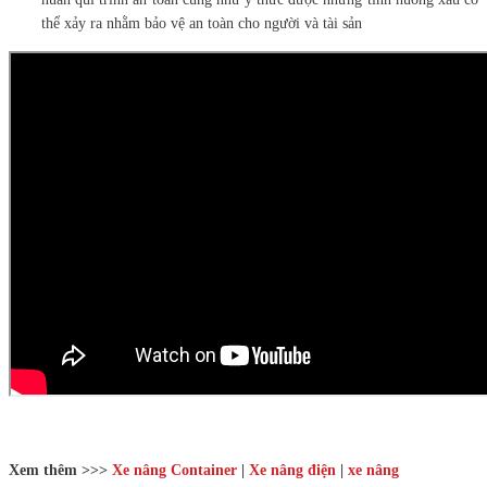
thể xảy ra nhằm bảo vệ an toàn cho người và tài sản
Xem thêm >>>
Xe nâng Container
|
Xe nâng điện
|
xe nâng