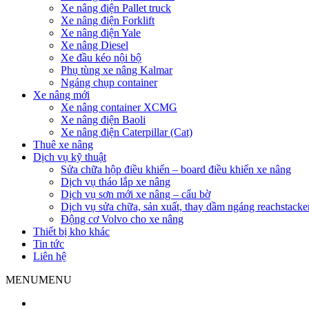
Xe nâng điện Pallet truck
Xe nâng điện Forklift
Xe nâng điện Yale
Xe nâng Diesel
Xe đầu kéo nội bộ
Phụ tùng xe nâng Kalmar
Ngáng chụp container
Xe nâng mới
Xe nâng container XCMG
Xe nâng điện Baoli
Xe nâng điện Caterpillar (Cat)
Thuê xe nâng
Dịch vụ kỹ thuật
Sửa chữa hộp điều khiển – board điều khiển xe nâng
Dịch vụ tháo lắp xe nâng
Dịch vụ sơn mới xe nâng – cẩu bờ
Dịch vụ sửa chữa, sản xuất, thay dầm ngáng reachstacke
Động cơ Volvo cho xe nâng
Thiết bị kho khác
Tin tức
Liên hệ
MENU
MENU