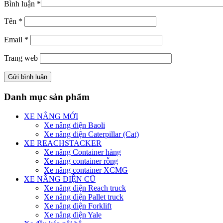
Bình luận
*
Tên
*
Email
*
Trang web
Danh mục sản phẩm
XE NÂNG MỚI
Xe nâng điện Baoli
Xe nâng điện Caterpillar (Cat)
XE REACHSTACKER
Xe nâng Container hàng
Xe nâng container rỗng
Xe nâng container XCMG
XE NÂNG ĐIỆN CŨ
Xe nâng điện Reach truck
Xe nâng điện Pallet truck
Xe nâng điện Forklift
Xe nâng điện Yale