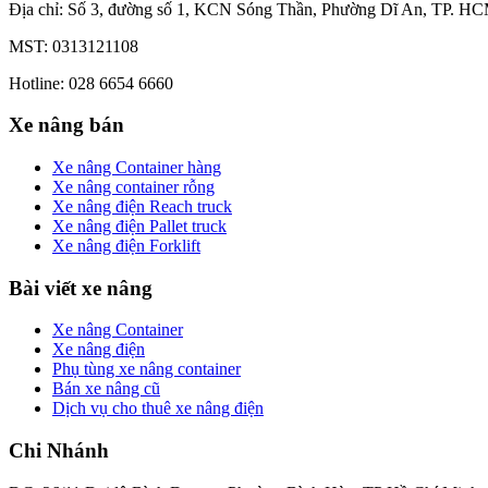
Địa chỉ: Số 3, đường số 1, KCN Sóng Thần, Phường Dĩ An, TP. HC
MST: 0313121108
Hotline: 028 6654 6660
Xe nâng bán
Xe nâng Container hàng
Xe nâng container rỗng
Xe nâng điện Reach truck
Xe nâng điện Pallet truck
Xe nâng điện Forklift
Bài viết xe nâng
Xe nâng Container
Xe nâng điện
Phụ tùng xe nâng container
Bán xe nâng cũ
Dịch vụ cho thuê xe nâng điện
Chi Nhánh