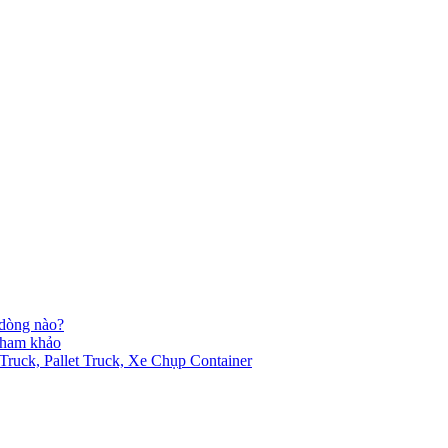
 dòng nào?
 tham khảo
ck, Pallet Truck, Xe Chụp Container