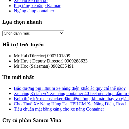
Xe đầu kéo nội bộ
Phụ tùng xe nâng Kalmar
Ngáng chụp container
Lựa chọn nhanh
Hỗ trợ trực tuyến
Mr Hải (Director)
0907101899
Mr Huy ( Deputy Director)
0909288633
Mr Học (Salesman)
0902635491
Tin mới nhất
Bảo dưỡng pin lithium xe nâng điện khác ắc quy chì thế nào?
Xe nâng 35 tấn với Xe nâng container 40 feet nên chọn đầu tư
Bơm thủy lực reachstacker dấu hiệu hỏng, khi nào thay và giá
Cho Thuê Xe Nâng Hàng Tại TPHCM Xe Nâng Điện, Reach Tru
Tiêu chuẩn mặt bằng cảng cho xe nâng Container
Cty cổ phần Samco Vina