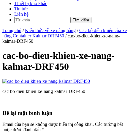
Thiết bị kho khác
Tin tức
Liên hệ
Trang chủ
/
Kiến thức về xe nâng hàng
/
Các bộ điều khiển của xe
nâng Container Kalmar DRF450
/ cac-bo-dieu-khien-xe-nang-
kalmar-DRF450
cac-bo-dieu-khien-xe-nang-
kalmar-DRF450
cac-bo-dieu-khien-xe-nang-kalmar-DRF450
Để lại một bình luận
Email của bạn sẽ không được hiển thị công khai.
Các trường bắt
buộc được đánh dấu
*