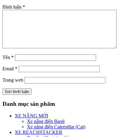
Bình luận
*
Tên
*
Email
*
Trang web
Danh mục sản phẩm
XE NÂNG MỚI
Xe nâng điện Baoli
Xe nâng điện Caterpillar (Cat)
XE REACHSTACKER