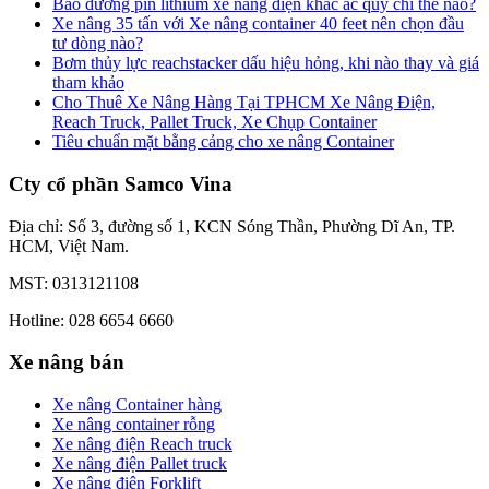
Bảo dưỡng pin lithium xe nâng điện khác ắc quy chì thế nào?
Xe nâng 35 tấn với Xe nâng container 40 feet nên chọn đầu
tư dòng nào?
Bơm thủy lực reachstacker dấu hiệu hỏng, khi nào thay và giá
tham khảo
Cho Thuê Xe Nâng Hàng Tại TPHCM Xe Nâng Điện,
Reach Truck, Pallet Truck, Xe Chụp Container
Tiêu chuẩn mặt bằng cảng cho xe nâng Container
Cty cổ phần Samco Vina
Địa chỉ: Số 3, đường số 1, KCN Sóng Thần, Phường Dĩ An, TP.
HCM, Việt Nam.
MST: 0313121108
Hotline: 028 6654 6660
Xe nâng bán
Xe nâng Container hàng
Xe nâng container rỗng
Xe nâng điện Reach truck
Xe nâng điện Pallet truck
Xe nâng điện Forklift