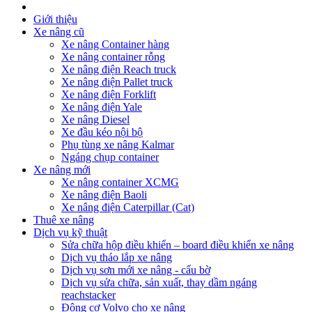
Giới thiệu
Xe nâng cũ
Xe nâng Container hàng
Xe nâng container rỗng
Xe nâng điện Reach truck
Xe nâng điện Pallet truck
Xe nâng điện Forklift
Xe nâng điện Yale
Xe nâng Diesel
Xe đầu kéo nội bộ
Phụ tùng xe nâng Kalmar
Ngáng chụp container
Xe nâng mới
Xe nâng container XCMG
Xe nâng điện Baoli
Xe nâng điện Caterpillar (Cat)
Thuê xe nâng
Dịch vụ kỹ thuật
Sửa chữa hộp điều khiển – board điều khiển xe nâng
Dịch vụ tháo lắp xe nâng
Dịch vụ sơn mới xe nâng - cẩu bờ
Dịch vụ sửa chữa, sản xuất, thay dầm ngáng
reachstacker
Động cơ Volvo cho xe nâng