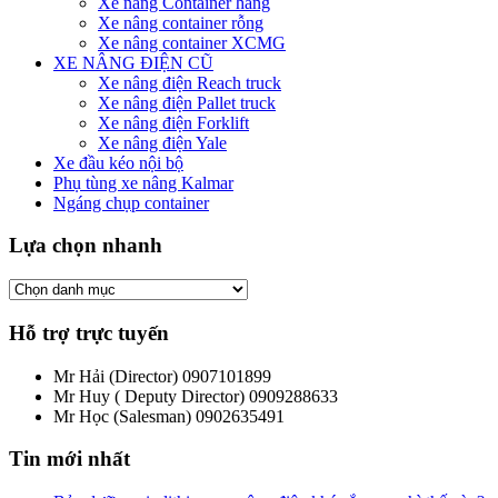
Xe nâng Container hàng
Xe nâng container rỗng
Xe nâng container XCMG
XE NÂNG ĐIỆN CŨ
Xe nâng điện Reach truck
Xe nâng điện Pallet truck
Xe nâng điện Forklift
Xe nâng điện Yale
Xe đầu kéo nội bộ
Phụ tùng xe nâng Kalmar
Ngáng chụp container
Lựa chọn nhanh
Hỗ trợ trực tuyến
Mr Hải (Director)
0907101899
Mr Huy ( Deputy Director)
0909288633
Mr Học (Salesman)
0902635491
Tin mới nhất