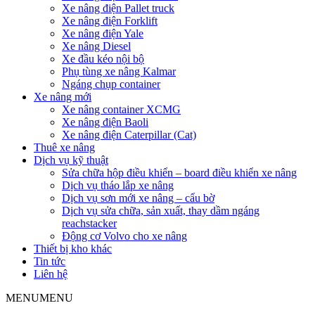
Xe nâng điện Pallet truck
Xe nâng điện Forklift
Xe nâng điện Yale
Xe nâng Diesel
Xe đầu kéo nội bộ
Phụ tùng xe nâng Kalmar
Ngáng chụp container
Xe nâng mới
Xe nâng container XCMG
Xe nâng điện Baoli
Xe nâng điện Caterpillar (Cat)
Thuê xe nâng
Dịch vụ kỹ thuật
Sửa chữa hộp điều khiển – board điều khiển xe nâng
Dịch vụ tháo lắp xe nâng
Dịch vụ sơn mới xe nâng – cẩu bờ
Dịch vụ sửa chữa, sản xuất, thay dầm ngáng
reachstacker
Động cơ Volvo cho xe nâng
Thiết bị kho khác
Tin tức
Liên hệ
MENU
MENU