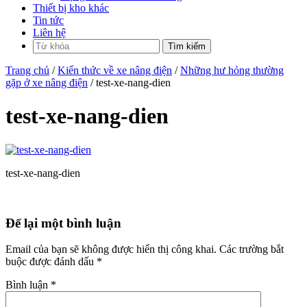
Thiết bị kho khác
Tin tức
Liên hệ
Trang chủ
/
Kiến thức về xe nâng điện
/
Những hư hỏng thường
gặp ở xe nâng điện
/ test-xe-nang-dien
test-xe-nang-dien
test-xe-nang-dien
Để lại một bình luận
Email của bạn sẽ không được hiển thị công khai.
Các trường bắt
buộc được đánh dấu
*
Bình luận
*