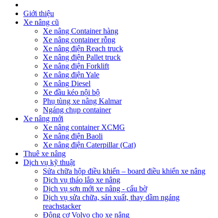
Giới thiệu
Xe nâng cũ
Xe nâng Container hàng
Xe nâng container rỗng
Xe nâng điện Reach truck
Xe nâng điện Pallet truck
Xe nâng điện Forklift
Xe nâng điện Yale
Xe nâng Diesel
Xe đầu kéo nội bộ
Phụ tùng xe nâng Kalmar
Ngáng chụp container
Xe nâng mới
Xe nâng container XCMG
Xe nâng điện Baoli
Xe nâng điện Caterpillar (Cat)
Thuê xe nâng
Dịch vụ kỹ thuật
Sửa chữa hộp điều khiển – board điều khiển xe nâng
Dịch vụ tháo lắp xe nâng
Dịch vụ sơn mới xe nâng - cẩu bờ
Dịch vụ sửa chữa, sản xuất, thay dầm ngáng
reachstacker
Động cơ Volvo cho xe nâng