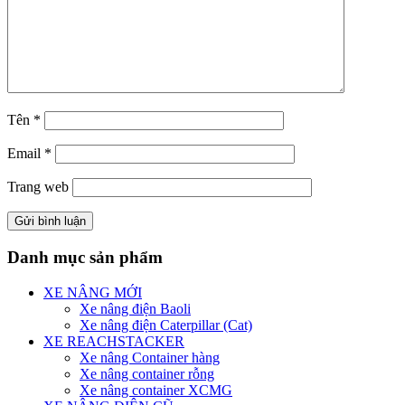
Tên
*
Email
*
Trang web
Danh mục sản phẩm
XE NÂNG MỚI
Xe nâng điện Baoli
Xe nâng điện Caterpillar (Cat)
XE REACHSTACKER
Xe nâng Container hàng
Xe nâng container rỗng
Xe nâng container XCMG