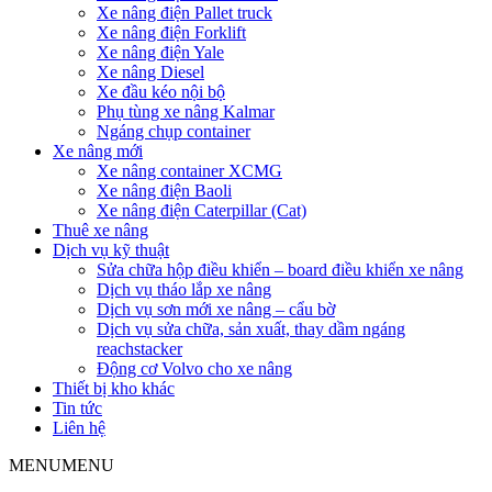
Xe nâng điện Pallet truck
Xe nâng điện Forklift
Xe nâng điện Yale
Xe nâng Diesel
Xe đầu kéo nội bộ
Phụ tùng xe nâng Kalmar
Ngáng chụp container
Xe nâng mới
Xe nâng container XCMG
Xe nâng điện Baoli
Xe nâng điện Caterpillar (Cat)
Thuê xe nâng
Dịch vụ kỹ thuật
Sửa chữa hộp điều khiển – board điều khiển xe nâng
Dịch vụ tháo lắp xe nâng
Dịch vụ sơn mới xe nâng – cẩu bờ
Dịch vụ sửa chữa, sản xuất, thay dầm ngáng
reachstacker
Động cơ Volvo cho xe nâng
Thiết bị kho khác
Tin tức
Liên hệ
MENU
MENU