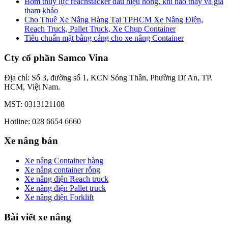
Bơm thủy lực reachstacker dấu hiệu hỏng, khi nào thay và giá
tham khảo
Cho Thuê Xe Nâng Hàng Tại TPHCM Xe Nâng Điện,
Reach Truck, Pallet Truck, Xe Chụp Container
Tiêu chuẩn mặt bằng cảng cho xe nâng Container
Cty cổ phần Samco Vina
Địa chỉ: Số 3, đường số 1, KCN Sóng Thần, Phường Dĩ An, TP.
HCM, Việt Nam.
MST: 0313121108
Hotline: 028 6654 6660
Xe nâng bán
Xe nâng Container hàng
Xe nâng container rỗng
Xe nâng điện Reach truck
Xe nâng điện Pallet truck
Xe nâng điện Forklift
Bài viết xe nâng