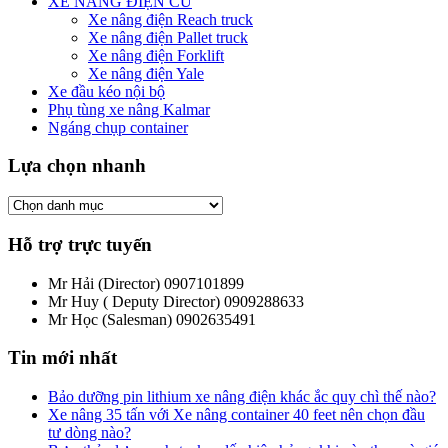
XE NÂNG ĐIỆN CŨ
Xe nâng điện Reach truck
Xe nâng điện Pallet truck
Xe nâng điện Forklift
Xe nâng điện Yale
Xe đầu kéo nội bộ
Phụ tùng xe nâng Kalmar
Ngáng chụp container
Lựa chọn nhanh
Hỗ trợ trực tuyến
Mr Hải (Director)
0907101899
Mr Huy ( Deputy Director)
0909288633
Mr Học (Salesman)
0902635491
Tin mới nhất
Bảo dưỡng pin lithium xe nâng điện khác ắc quy chì thế nào?
Xe nâng 35 tấn với Xe nâng container 40 feet nên chọn đầu
tư dòng nào?