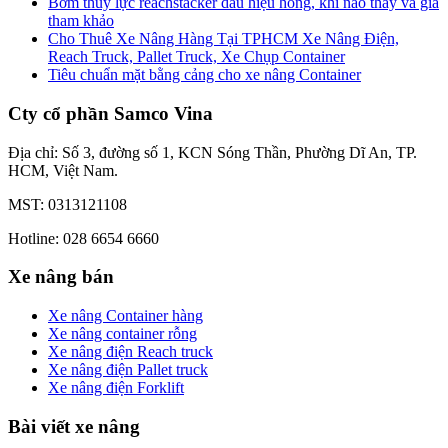
Bơm thủy lực reachstacker dấu hiệu hỏng, khi nào thay và giá
tham khảo
Cho Thuê Xe Nâng Hàng Tại TPHCM Xe Nâng Điện,
Reach Truck, Pallet Truck, Xe Chụp Container
Tiêu chuẩn mặt bằng cảng cho xe nâng Container
Cty cổ phần Samco Vina
Địa chỉ: Số 3, đường số 1, KCN Sóng Thần, Phường Dĩ An, TP.
HCM, Việt Nam.
MST: 0313121108
Hotline: 028 6654 6660
Xe nâng bán
Xe nâng Container hàng
Xe nâng container rỗng
Xe nâng điện Reach truck
Xe nâng điện Pallet truck
Xe nâng điện Forklift
Bài viết xe nâng