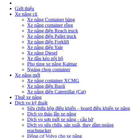
Giới thiệu
Xe nâng cũ
Xe nâng Container hàng
Xe nâng container rỗng
Xe nâng điện Reach truck
Xe nâng điện Pallet truck
Xe nâng điện Forklift
Xe nâng điện Yale
Xe nâng Diesel
Xe đầu kéo nội bộ
Phụ tùng xe nâng Kalmar
Ngáng chụp container
Xe nâng mới
Xe nâng container XCMG
Xe nâng điện Baoli
Xe nâng điện Caterpillar (Cat)
Thuê xe nâng
Dịch vụ kỹ thuật
Sửa chữa hộp điều khiển – board điều khiển xe nâng
Dịch vụ tháo lắp xe nâng
Dịch vụ sơn mới xe nâng - cẩu bờ
Dịch vụ sửa chữa, sản xuất, thay dầm ngáng
reachstacker
Động cơ Volvo cho xe nâng