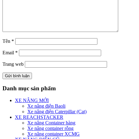
Tên
*
Email
*
Trang web
Danh mục sản phẩm
XE NÂNG MỚI
Xe nâng điện Baoli
Xe nâng điện Caterpillar (Cat)
XE REACHSTACKER
Xe nâng Container hàng
Xe nâng container rỗng
Xe nâng container XCMG