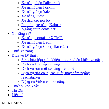
Xe nâng điện Pallet truck
Xe nâng điện Forklift
Xe nâng điện Yale
Xe nâng Diesel
Xe đầu kéo nội bộ
Phụ tùng xe nâng Kalmar
Ngáng chụp container
Xe nâng mới
Xe nâng container XCMG
Xe nâng điện Baoli
Xe nâng điện Caterpillar (Cat)
Thuê xe nâng
Dịch vụ kỹ thuật
Sửa chữa hộp điều khiển – board điều khiển xe nâng
Dịch vụ tháo lắp xe nâng
Dịch vụ sơn mới xe nâng – cẩu bờ
Dịch vụ sửa chữa, sản xuất, thay dầm ngáng
reachstacker
Động cơ Volvo cho xe nâng
Thiết bị kho khác
Tin tức
Liên hệ
MENU
MENU