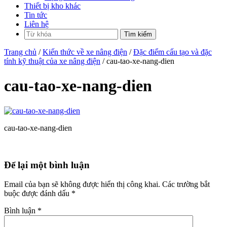
Thiết bị kho khác
Tin tức
Liên hệ
Trang chủ
/
Kiến thức về xe nâng điện
/
Đặc điểm cấu tạo và đặc
tính kỹ thuật của xe nâng điện
/ cau-tao-xe-nang-dien
cau-tao-xe-nang-dien
cau-tao-xe-nang-dien
Để lại một bình luận
Email của bạn sẽ không được hiển thị công khai.
Các trường bắt
buộc được đánh dấu
*
Bình luận
*