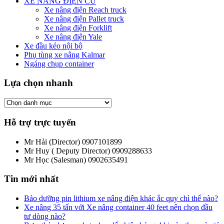
XE NÂNG ĐIỆN CŨ
Xe nâng điện Reach truck
Xe nâng điện Pallet truck
Xe nâng điện Forklift
Xe nâng điện Yale
Xe đầu kéo nội bộ
Phụ tùng xe nâng Kalmar
Ngáng chụp container
Lựa chọn nhanh
Hỗ trợ trực tuyến
Mr Hải (Director)
0907101899
Mr Huy ( Deputy Director)
0909288633
Mr Học (Salesman)
0902635491
Tin mới nhất
Bảo dưỡng pin lithium xe nâng điện khác ắc quy chì thế nào?
Xe nâng 35 tấn với Xe nâng container 40 feet nên chọn đầu
tư dòng nào?