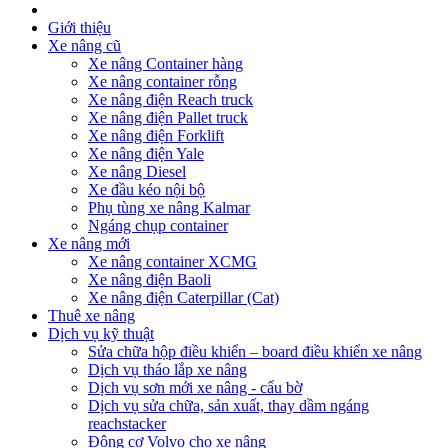
Giới thiệu
Xe nâng cũ
Xe nâng Container hàng
Xe nâng container rỗng
Xe nâng điện Reach truck
Xe nâng điện Pallet truck
Xe nâng điện Forklift
Xe nâng điện Yale
Xe nâng Diesel
Xe đầu kéo nội bộ
Phụ tùng xe nâng Kalmar
Ngáng chụp container
Xe nâng mới
Xe nâng container XCMG
Xe nâng điện Baoli
Xe nâng điện Caterpillar (Cat)
Thuê xe nâng
Dịch vụ kỹ thuật
Sửa chữa hộp điều khiển – board điều khiển xe nâng
Dịch vụ tháo lắp xe nâng
Dịch vụ sơn mới xe nâng - cẩu bờ
Dịch vụ sửa chữa, sản xuất, thay dầm ngáng
reachstacker
Động cơ Volvo cho xe nâng