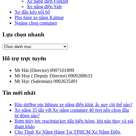
Xe nâng điện Forklift
Xe nâng điện Yale
Xe đầu kéo nội bộ
Phụ tùng xe nâng Kalmar
Ngáng chụp container
Lựa chọn nhanh
Hỗ trợ trực tuyến
Mr Hải (Director)
0907101899
Mr Huy ( Deputy Director)
0909288633
Mr Học (Salesman)
0902635491
Tin mới nhất
Bảo dưỡng pin lithium xe nâng điện khác ắc quy chì thế nào?
Xe nâng 35 tấn với Xe nâng container 40 feet nên chọn đầu
tư dòng nào?
Bơm thủy lực reachstacker dấu hiệu hỏng, khi nào thay và giá
tham khảo
Cho Thuê Xe Nâng Hàng Tại TPHCM Xe Nâng Điện,