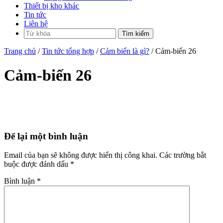
Thiết bị kho khác
Tin tức
Liên hệ
Trang chủ
/
Tin tức tổng hợp
/
Cảm biến là gì?
/ Cảm-biến 26
Cảm-biến 26
Để lại một bình luận
Email của bạn sẽ không được hiển thị công khai.
Các trường bắt
buộc được đánh dấu
*
Bình luận
*