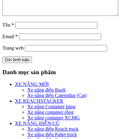
Tên
*
Email
*
Trang web
Danh mục sản phẩm
XE NÂNG MỚI
Xe nâng điện Baoli
Xe nâng điện Caterpillar (Cat)
XE REACHSTACKER
Xe nâng Container hàng
Xe nâng container rỗng
Xe nâng container XCMG
XE NÂNG ĐIỆN CŨ
Xe nâng điện Reach truck
Xe nâng điện Pallet truck