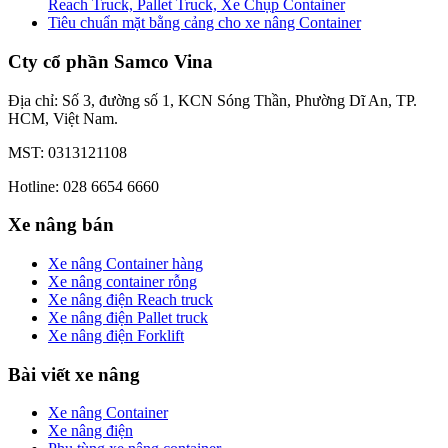
Reach Truck, Pallet Truck, Xe Chụp Container
Tiêu chuẩn mặt bằng cảng cho xe nâng Container
Cty cổ phần Samco Vina
Địa chỉ: Số 3, đường số 1, KCN Sóng Thần, Phường Dĩ An, TP.
HCM, Việt Nam.
MST: 0313121108
Hotline: 028 6654 6660
Xe nâng bán
Xe nâng Container hàng
Xe nâng container rỗng
Xe nâng điện Reach truck
Xe nâng điện Pallet truck
Xe nâng điện Forklift
Bài viết xe nâng
Xe nâng Container
Xe nâng điện