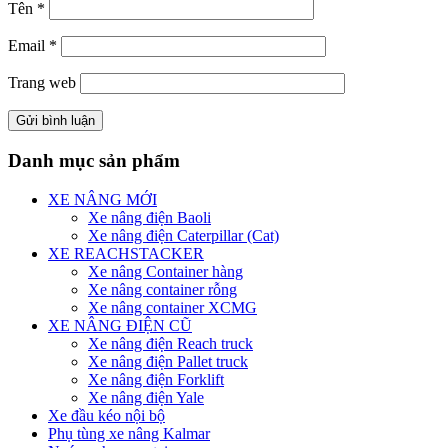
Tên
*
Email
*
Trang web
Danh mục sản phẩm
XE NÂNG MỚI
Xe nâng điện Baoli
Xe nâng điện Caterpillar (Cat)
XE REACHSTACKER
Xe nâng Container hàng
Xe nâng container rỗng
Xe nâng container XCMG
XE NÂNG ĐIỆN CŨ
Xe nâng điện Reach truck
Xe nâng điện Pallet truck
Xe nâng điện Forklift
Xe nâng điện Yale
Xe đầu kéo nội bộ
Phụ tùng xe nâng Kalmar