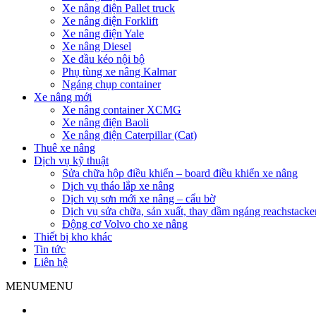
Xe nâng điện Pallet truck
Xe nâng điện Forklift
Xe nâng điện Yale
Xe nâng Diesel
Xe đầu kéo nội bộ
Phụ tùng xe nâng Kalmar
Ngáng chụp container
Xe nâng mới
Xe nâng container XCMG
Xe nâng điện Baoli
Xe nâng điện Caterpillar (Cat)
Thuê xe nâng
Dịch vụ kỹ thuật
Sửa chữa hộp điều khiển – board điều khiển xe nâng
Dịch vụ tháo lắp xe nâng
Dịch vụ sơn mới xe nâng – cẩu bờ
Dịch vụ sửa chữa, sản xuất, thay dầm ngáng reachstacke
Động cơ Volvo cho xe nâng
Thiết bị kho khác
Tin tức
Liên hệ
MENU
MENU