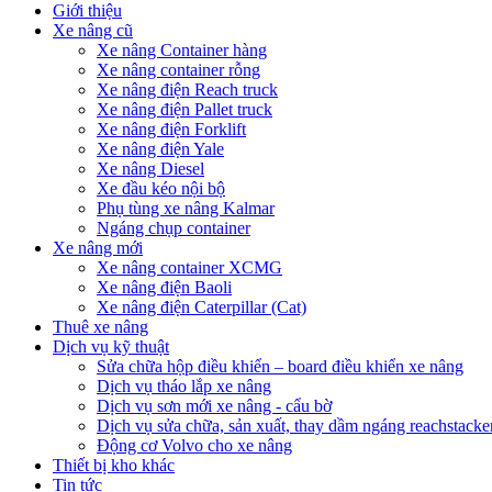
Giới thiệu
Xe nâng cũ
Xe nâng Container hàng
Xe nâng container rỗng
Xe nâng điện Reach truck
Xe nâng điện Pallet truck
Xe nâng điện Forklift
Xe nâng điện Yale
Xe nâng Diesel
Xe đầu kéo nội bộ
Phụ tùng xe nâng Kalmar
Ngáng chụp container
Xe nâng mới
Xe nâng container XCMG
Xe nâng điện Baoli
Xe nâng điện Caterpillar (Cat)
Thuê xe nâng
Dịch vụ kỹ thuật
Sửa chữa hộp điều khiển – board điều khiển xe nâng
Dịch vụ tháo lắp xe nâng
Dịch vụ sơn mới xe nâng - cẩu bờ
Dịch vụ sửa chữa, sản xuất, thay dầm ngáng reachstacke
Động cơ Volvo cho xe nâng
Thiết bị kho khác
Tin tức