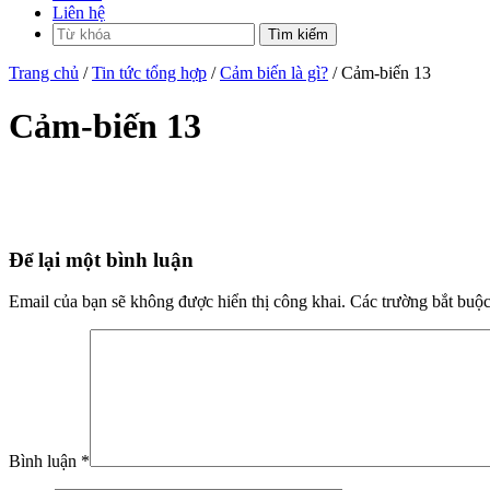
Liên hệ
Trang chủ
/
Tin tức tổng hợp
/
Cảm biến là gì?
/ Cảm-biến 13
Cảm-biến 13
Để lại một bình luận
Email của bạn sẽ không được hiển thị công khai.
Các trường bắt buộ
Bình luận
*