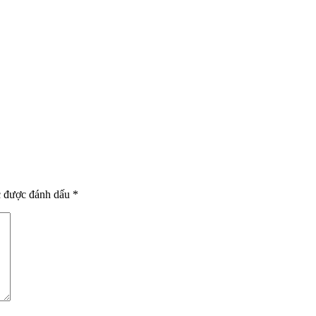
c được đánh dấu
*