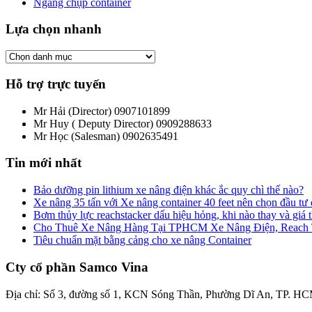
Ngáng chụp container
Lựa chọn nhanh
Hỗ trợ trực tuyến
Mr Hải (Director)
0907101899
Mr Huy ( Deputy Director)
0909288633
Mr Học (Salesman)
0902635491
Tin mới nhất
Bảo dưỡng pin lithium xe nâng điện khác ắc quy chì thế nào?
Xe nâng 35 tấn với Xe nâng container 40 feet nên chọn đầu tư
Bơm thủy lực reachstacker dấu hiệu hỏng, khi nào thay và giá
Cho Thuê Xe Nâng Hàng Tại TPHCM Xe Nâng Điện, Reach Tru
Tiêu chuẩn mặt bằng cảng cho xe nâng Container
Cty cổ phần Samco Vina
Địa chỉ: Số 3, đường số 1, KCN Sóng Thần, Phường Dĩ An, TP. HC