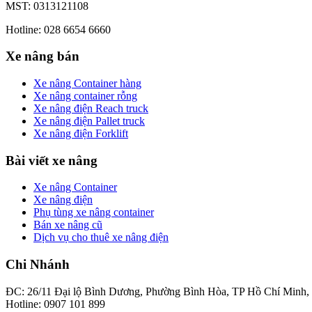
MST: 0313121108
Hotline: 028 6654 6660
Xe nâng bán
Xe nâng Container hàng
Xe nâng container rỗng
Xe nâng điện Reach truck
Xe nâng điện Pallet truck
Xe nâng điện Forklift
Bài viết xe nâng
Xe nâng Container
Xe nâng điện
Phụ tùng xe nâng container
Bán xe nâng cũ
Dịch vụ cho thuê xe nâng điện
Chi Nhánh
ĐC: 26/11 Đại lộ Bình Dương, Phường Bình Hòa, TP Hồ Chí Minh,
Hotline: 0907 101 899