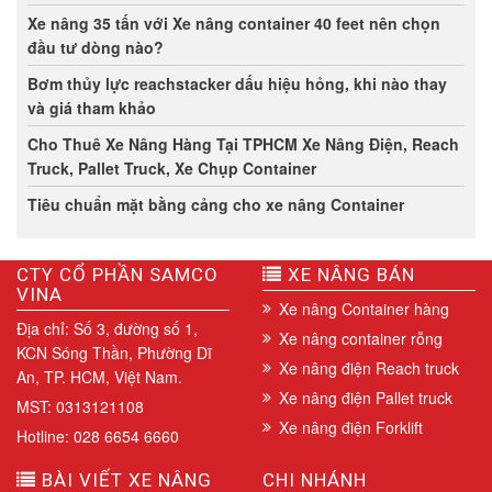
Xe nâng 35 tấn với Xe nâng container 40 feet nên chọn
đầu tư dòng nào?
Bơm thủy lực reachstacker dấu hiệu hỏng, khi nào thay
và giá tham khảo
Cho Thuê Xe Nâng Hàng Tại TPHCM Xe Nâng Điện, Reach
Truck, Pallet Truck, Xe Chụp Container
Tiêu chuẩn mặt bằng cảng cho xe nâng Container
CTY CỔ PHẦN SAMCO
XE NÂNG BÁN
VINA
Xe nâng Container hàng
Địa chỉ: Số 3, đường số 1,
Xe nâng container rỗng
KCN Sóng Thần, Phường Dĩ
Xe nâng điện Reach truck
An, TP. HCM, Việt Nam.
Xe nâng điện Pallet truck
MST: 0313121108
Xe nâng điện Forklift
Hotline: 028 6654 6660
BÀI VIẾT XE NÂNG
CHI NHÁNH